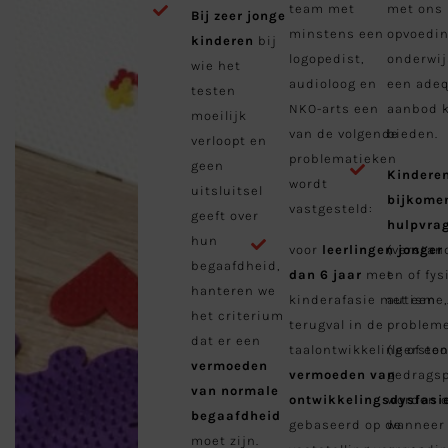
team met
met ons
Bij zeer jonge
minstens een
opvoedin
kinderen
bij
logopedist,
onderwi
wie het
audioloog en
een ade
testen
NKO-arts een
aanbod 
moeilijk
van de volgende
bieden.
verloopt en
problematieken
geen
Kindere
wordt
uitsluitsel
bijkome
vastgesteld:
geeft over
hulpvra
hun
voor
leerlingen jonger
(verstand
begaafdheid,
dan 6 jaar
met
en of fy
hanteren we
kinderafasie met een
autisme,.
het criterium
terugval in de
problem
dat er een
taalontwikkeling of ee
(leersto
vermoeden
vermoeden van
gedrags
van normale
ontwikkelingsdysfasi
worden 
begaafdheid
gebaseerd op de
wanneer
moet zijn.