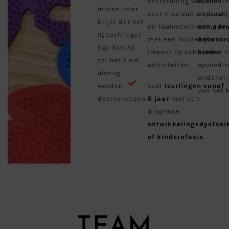
vaststelling van een
opvoedin
Indien later
zeer moeizame spraak-
onderwi
blijkt dat het
en taalontwikkeling en
een ade
IQ toch lager
met een duidelijke
antwoor
ligt dan 70,
impact op schoolse
bieden
o
zal het kind
activiteiten.
opvoedin
alsnog
onderwij
worden
voor
leerlingen vanaf
van het 
doorverwezen.
6 jaar
met een
diagnose
ontwikkelingsdysfasi
of kinderafasie
.
TEAM