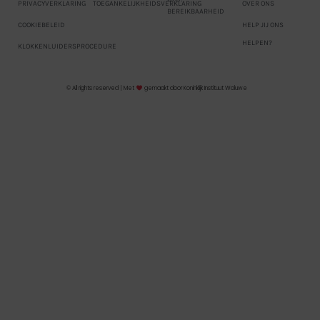
PRIVACYVERKLARING
TOEGANKELIJKHEIDSVERKLARING
OVER ONS
BEREIKBAARHEID
COOKIEBELEID
HELP JIJ ONS
HELPEN?
KLOKKENLUIDERSPROCEDURE
© All rights reserved | Met
gemaakt door Koninklijk Instituut Woluwe