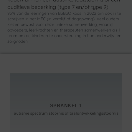
auditieve beperking (type 7 en/of type 9).
95% van de leerlingen van BuBaO koos in 2022 om ook in te
schrijven in het MFC (in verblijf of dagopvang). Veel ouders
kiezen bewust voor deze unieke samenwerking, waarbij
opvoeders, leerkrachten en therapeuten samenwerken als 1
team om de kinderen te ondersteuning in hun onderwijs- en
zorgnoden.
Voor leerlingen die:
- streven naar het behalen van de ontwikkelingsdoelen;
SPRANKEL 1
- streven naar het zo goed mogelijk functioneren in de
maatschappij;
autisme spectrum stoornis of taalontwikkelingsstoornis
- nood hebben aan nabijheid van een zorgende begeleider;
- getraind moeten worden in zelfredzaamheid en zelfstandigheid
(ADL).