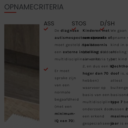
OPNAMECRITERIA
ASS
STOS
D/SH
De
diagnose
Kinderen met
We gaan 
autismespectrumstoornis
een spraak- of
opname 
moet gesteld zijn door
taalstoornis
kind in 
een
externe instelling
(die niet voldoen
die
afdeling
multidisciplinair werkt.
aan criteria type
het kind
2, en dus een
IQ
slechtho
Er moet
hoger dan 70
doof
is, 
sprake zijn
hebben)
attest
van een
waarvoor op
buiteng
normale
basis van een
basison
begaafdheid
multidisciplinair
type 7
be
(met een
onderzoek door
tussen
2
minimum-
een erkend
maximu
IQ van 70
).
gespecialiseerd
jaar
is e