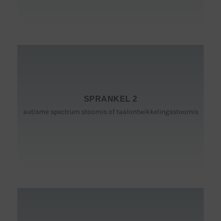
Voor leerlingen die nood hebben aan:
- langdurige en structureel begeleiding op vlak van gedrag;
- een voorspelbare omgeving; veel nabijheid van een
SPRANKEL 2
consequente/zorgende begeleider;
- veel sociaal-emotionele ondersteuning;
autisme spectrum stoornis of taalontwikkelingsstoornis
- een omgeving waar ze (opnieuw) tot rust kunnen komen;
- versterken van impulscontrole en emotieregulatie, werkhouding
(executieve functies) krijgt voorrang op het streven naar de
eindtermen.