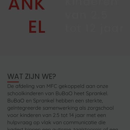
ANK
Kinderen
van 2.5
EL
tot 12 jaar
WAT ZIJN WE?
De afdeling van MFC gekoppeld aan onze
schoolkinderen van BuBaO heet Sprankel.
BuBaO en Sprankel hebben een sterkte,
geïntegreerde samenwerking als zorgschool
voor kinderen van 2.5 tot 14 jaar met een
hulpvraag op vlak van communicatie die
kadert binnen een autisme, taalstoornis of een