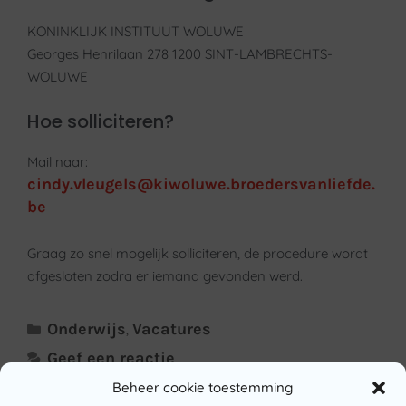
KONINKLIJK INSTITUUT WOLUWE
Georges Henrilaan 278 1200 SINT-LAMBRECHTS-
WOLUWE
Hoe solliciteren?
Mail naar:
cindy.vleugels@kiwoluwe.broedersvanliefde.
be
Graag zo snel mogelijk solliciteren, de procedure wordt
afgesloten zodra er iemand gevonden werd.
Onderwijs
Vacatures
,
Geef een reactie
Beheer cookie toestemming