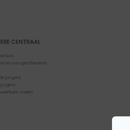
GERE CENTRAAL
ed kan.
xt en voorgeschiedenis.
de jongere.
jongere.
 weerbaar voelen.