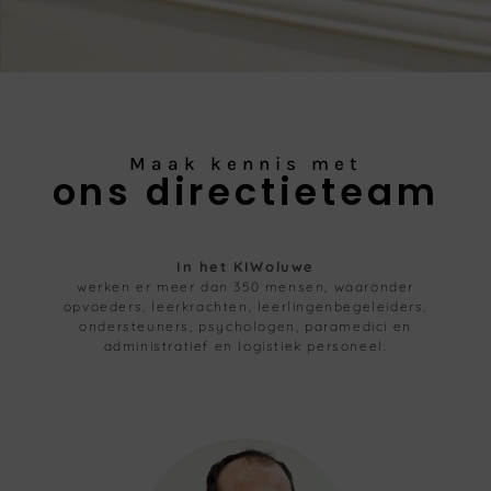
Maak kennis met
ons directieteam
In het KIWoluwe
werken er meer dan 350 mensen, waaronder
opvoeders, leerkrachten, leerlingenbegeleiders,
ondersteuners, psychologen, paramedici en
administratief en logistiek personeel.