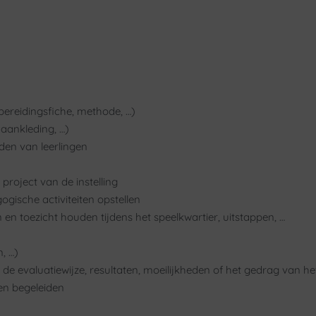
ereidingsfiche, methode, …)
 aankleding, …)
den van leerlingen
roject van de instelling
gische activiteiten opstellen
n toezicht houden tijdens het speelkwartier, uitstappen, …
, …)
e evaluatiewijze, resultaten, moeilijkheden of het gedrag van he
ten begeleiden