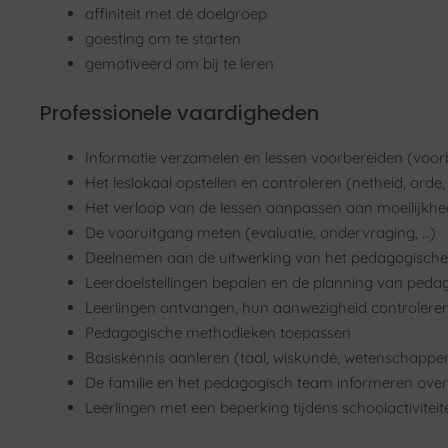
affiniteit met de doelgroep
goesting om te starten
gemotiveerd om bij te leren
Professionele vaardigheden
Informatie verzamelen en lessen voorbereiden (voorb
Het leslokaal opstellen en controleren (netheid, orde,
Het verloop van de lessen aanpassen aan moeilijkhe
De vooruitgang meten (evaluatie, ondervraging, …)
Deelnemen aan de uitwerking van het pedagogische p
Leerdoelstellingen bepalen en de planning van pedago
Leerlingen ontvangen, hun aanwezigheid controleren e
Pedagogische methodieken toepassen
Basiskennis aanleren (taal, wiskunde, wetenschappen
De familie en het pedagogisch team informeren over d
Leerlingen met een beperking tijdens schoolactivitei