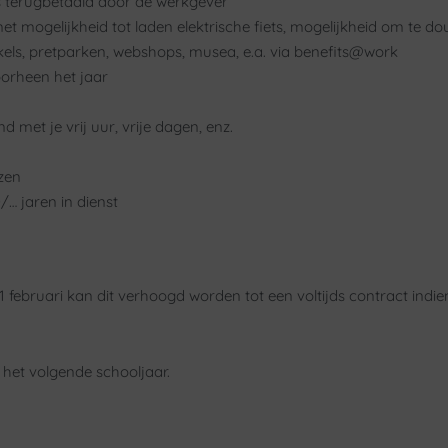
is terugbetaald door de werkgever
met mogelijkheid tot laden elektrische fiets, mogelijkheid om te 
nkels, pretparken, webshops, musea, e.a. via benefits@work
oorheen het jaar
met je vrij uur, vrije dagen, enz.
zen
/… jaren in dienst
t 1 februari kan dit verhoogd worden tot een voltijds contract ind
 het volgende schooljaar.