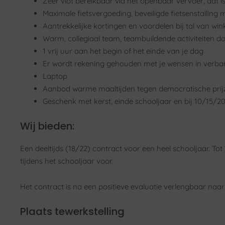
Zeer vlot bereikbaar via het openbaar vervoer, dat 
Maximale fietsvergoeding, beveiligde fietsenstalling 
Aantrekkelijke kortingen en voordelen bij tal van wi
Warm, collegiaal team, teambuildende activiteiten d
1 vrij uur aan het begin of het einde van je dag
Er wordt rekening gehouden met je wensen in verband 
Laptop
Aanbod warme maaltijden tegen democratische prij
Geschenk met kerst, einde schooljaar en bij 10/15/20
Wij bieden:
Een deeltijds (18/22) contract voor een heel schooljaar. To
tijdens het schooljaar voor.
Het contract is na een positieve evaluatie verlengbaar naar
Plaats tewerkstelling