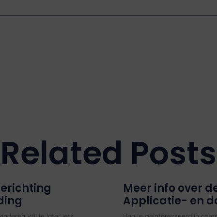
Related Posts
ierichting
Meer info over d
ding
Applicatie- en 
nderen Wil je later iets
Ben je geïnteresseerd in comp