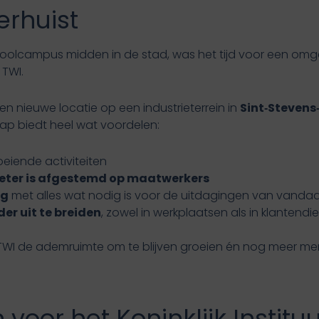
rhuist
olcampus midden in de stad, was het tijd voor een omgev
 TWI.
en nieuwe locatie op een industrieterrein in
Sint‑Steven
ap biedt heel wat voordelen:
eiende activiteiten
 beter is afgestemd op maatwerkers
ng
met alles wat nodig is voor de uitdagingen van vand
er uit te breiden
, zowel in werkplaatsen als in klantendi
 TWI de ademruimte om te blijven groeien én nog meer me
voor het Koninklijk Instit