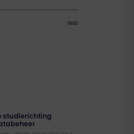
Next
e studierichting
databeheer
uters, websites, apps en data? Dan is