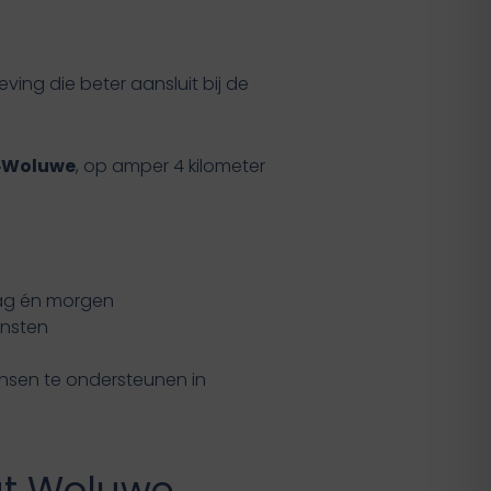
ing die beter aansluit bij de
s‑Woluwe
, op amper 4 kilometer
aag én morgen
ensten
nsen te ondersteunen in
uut Woluwe