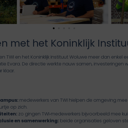
n met het Koninklijk Insti
en TWI en het Koninklijk Instituut Woluwe meer dan enkel
tie Evara. De directie werkte nauw samen, investeringe
r klaar.
campus:
medewerkers van TWI hielpen de omgeving mee 
rtje op zich.
iteiten:
zo gingen TWI‑medewerkers bijvoorbeeld mee kui
nclusie en samenwerking:
beide organisaties geloven st