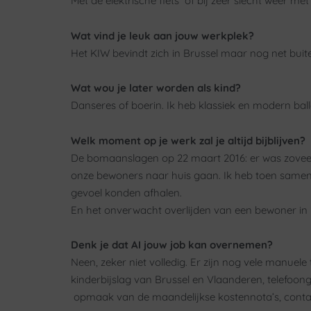
Met de elektrische fiets of bij zeer slecht weer 
Wat vind je leuk aan jouw werkplek?
Het KIW bevindt zich in Brussel maar nog net buite
Wat wou je later worden als kind?
Danseres of boerin. Ik heb klassiek en modern bal
Welk moment op je werk zal je altijd bijblijven?
De bomaanslagen op 22 maart 2016: er was zoveel 
onze bewoners naar huis gaan. Ik heb toen samen 
gevoel konden afhalen.
En het onverwacht overlijden van een bewoner in 20
Denk je dat AI jouw job kan overnemen?
Neen, zeker niet volledig. Er zijn nog vele manuel
kinderbijslag van Brussel en Vlaanderen, telefoong
opmaak van de maandelijkse kostennota’s, conta