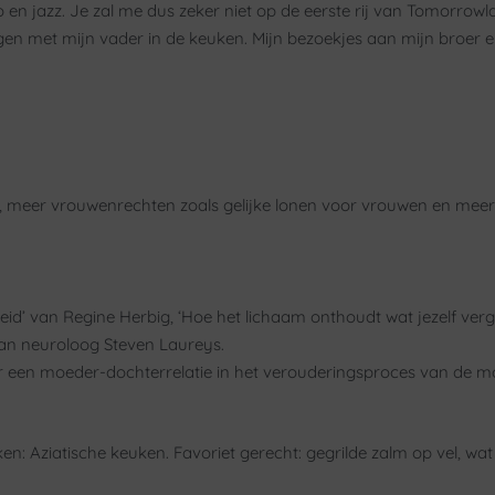
 en jazz. Je zal me dus zeker niet op de eerste rij van Tomorrow
ngen met mijn vader in de keuken. Mijn bezoekjes aan mijn broer
lt, meer vrouwenrechten zoals gelijke lonen voor vrouwen en mee
eid’ van Regine Herbig, ‘Hoe het lichaam onthoudt wat jezelf ver
van neuroloog Steven Laureys.
ver een moeder-dochterrelatie in het verouderingsproces van de m
en: Aziatische keuken. Favoriet gerecht: gegrilde zalm op vel, wa