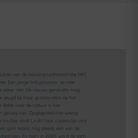
s Linda van de bewonersadministratie MFC
er. Een jonge babyboomer op vele
ze zeker niet. De nieuwe generatie mag
aar jeugd bij haar grootouders op het
r liefde voor de natuur is hier
en gevolg van. Opgegroeid met weinig
 snufjes vindt Linda haar cadeautje voor
een gsm Nokia, nog steeds één van de
itgangen. En toen, in 2000, werd de gsm