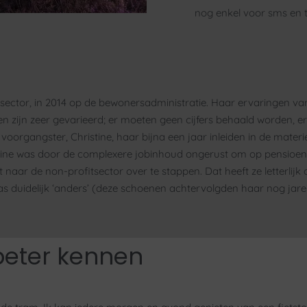
nog enkel voor sms en t
ële sector, in 2014 op de bewonersadministratie. Haar ervaringen
ken zijn zeer gevarieerd; er moeten geen cijfers behaald worden, 
oorgangster, Christine, haar bijna een jaar inleiden in de materie
istine was door de complexere jobinhoud ongerust om op pensioen t
 naar de non-profitsector over te stappen. Dat heeft ze letterli
s duidelijk ‘anders’ (deze schoenen achtervolgden haar nog jar
beter kennen