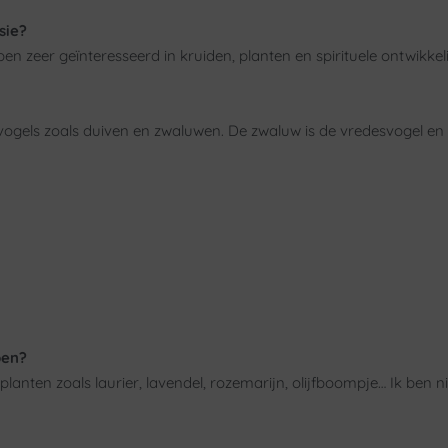
sie?
 ben zeer geïnteresseerd in kruiden, planten en spirituele ontwikke
vogels zoals duiven en zwaluwen. De zwaluw is de vredesvogel en
oen?
planten zoals laurier, lavendel, rozemarijn, olijfboompje… Ik ben 