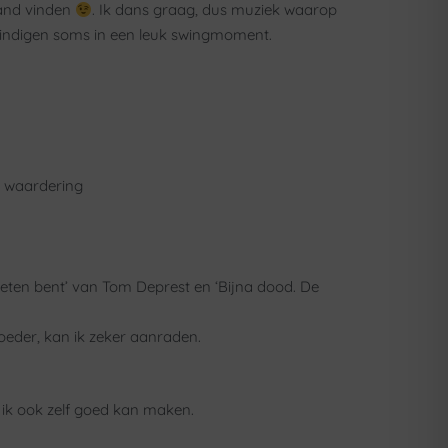
land vinden
. Ik dans graag, dus muziek waarop
 eindigen soms in een leuk swingmoment.
r waardering
geten bent’ van Tom Deprest en ‘Bijna dood. De
oeder, kan ik zeker aanraden.
t ik ook zelf goed kan maken.