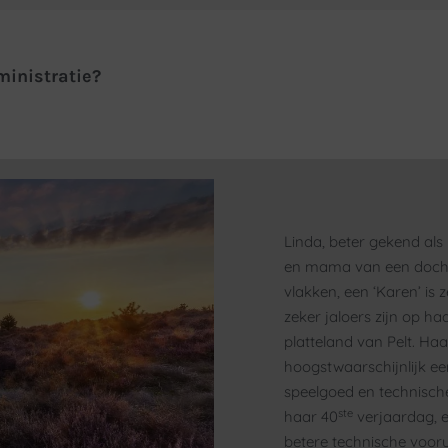
ministratie?
Linda, beter gekend al
en mama van een docht
vlakken, een ‘Karen’ is 
zeker jaloers zijn op h
platteland van Pelt. Haa
hoogstwaarschijnlijk e
speelgoed en technische
ste
haar 40
verjaardag, 
betere technische vooru