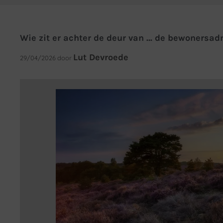
Wie zit er achter de deur van … de bewonersad
Lut Devroede
29/04/2026
door