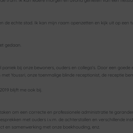
met de tram. Ik kan iedere morgen en avond genieten van een fiets
n de echte stad. Ik kan mijn raam openzetten en kijk uit op een tu
let gedaan.
paniek bij onze bewoners, ouders en collega’s. Door een goede e
met Youssri, onze toenmalige blinde receptionist, de receptie b
19 blijft me ook bij.
e taken om een correcte en professionele administratie te garand
esprekken met ouders i.v.m. de achterstallen en verschillende ins
ct en samenwerking met onze boekhouding, enz.