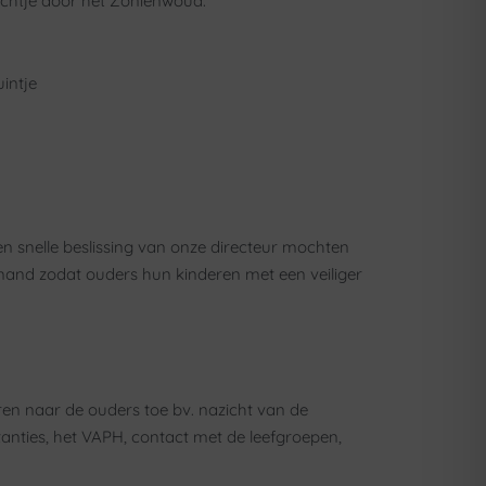
tochtje door het Zoniënwoud.
intje
n snelle beslissing van onze directeur mochten
emand zodat ouders hun kinderen met een veiliger
eren naar de ouders toe bv. nazicht van de
tanties, het VAPH, contact met de leefgroepen,