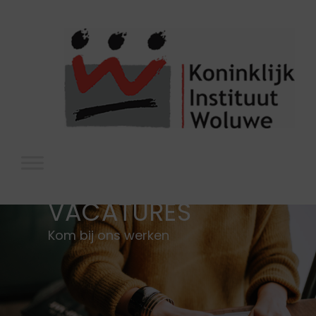
VACATURES
Kom bij ons werken